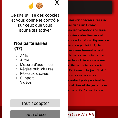
X
Masquer le ban
ENVOYER
Ce site utilise des cookies
et vous donne le contrôle
** Les données personnelles communiquées sont nécessaires aux
sur ceux que vous
fins de vous contacter et sont enregistrées dans un fichier
souhaitez activer
informatisé. Elles sont destinées à et ses sous-traitants dans le seul
but de répondre à votre message. Les données collectées seront
communiquées aux seuls destinataires suivants: . Vous disposez de
Nos partenaires
droits d’accès, de rectification, d’effacement, de portabilité, de
(17)
limitation, d’opposition, de retrait de votre consentement à tout
APIs
moment et du droit d’introduire une réclamation auprès d’une
Autre
autorité de contrôle, ainsi que d’organiser le sort de vos données
Mesure d'audience
post-mortem. Vous pouvez exercer ces droits par voie postale à
Régies publicitaires
l'adresse ou par courrier électronique à l'adresse . Un justificatif
Réseaux sociaux
d'identité pourra vous être demandé. Nous conservons vos
Support
données pendant la période de prise de contact puis pendant la
Vidéos
durée de prescription légale aux fins probatoires et de gestion des
contentieux. Consultez le site cnil.fr pour plus d’informations sur
vos droits.
Tout accepter
RECHERCHES FRÉQUENTES
Tout refuser