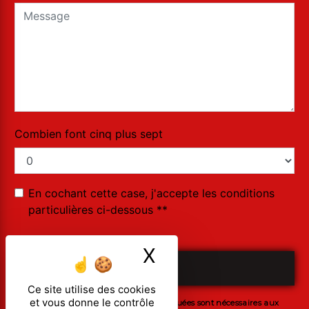
Combien font cinq plus sept
En cochant cette case, j'accepte les conditions
particulières ci-dessous **
X
Masquer le ban
ENVOYER
Ce site utilise des cookies
et vous donne le contrôle
** Les données personnelles communiquées sont nécessaires aux