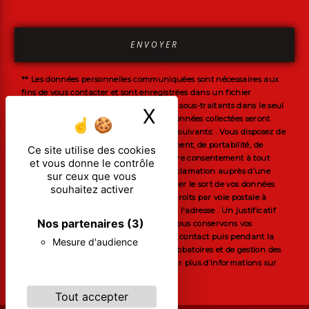
ENVOYER
** Les données personnelles communiquées sont nécessaires aux
fins de vous contacter et sont enregistrées dans un fichier
informatisé. Elles sont destinées à et ses sous-traitants dans le seul
X
Masquer le ban
but de répondre à votre message. Les données collectées seront
communiquées aux seuls destinataires suivants: . Vous disposez de
droits d’accès, de rectification, d’effacement, de portabilité, de
Ce site utilise des cookies
limitation, d’opposition, de retrait de votre consentement à tout
et vous donne le contrôle
moment et du droit d’introduire une réclamation auprès d’une
sur ceux que vous
autorité de contrôle, ainsi que d’organiser le sort de vos données
souhaitez activer
post-mortem. Vous pouvez exercer ces droits par voie postale à
l'adresse ou par courrier électronique à l'adresse . Un justificatif
Nos partenaires
(3)
d'identité pourra vous être demandé. Nous conservons vos
données pendant la période de prise de contact puis pendant la
Mesure d'audience
durée de prescription légale aux fins probatoires et de gestion des
contentieux. Consultez le site cnil.fr pour plus d’informations sur
vos droits.
Tout accepter