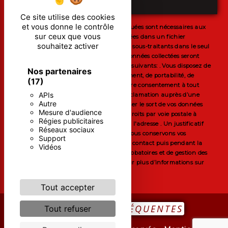
ENVOYER
Ce site utilise des cookies
et vous donne le contrôle
** Les données personnelles communiquées sont nécessaires aux
sur ceux que vous
fins de vous contacter et sont enregistrées dans un fichier
souhaitez activer
informatisé. Elles sont destinées à et ses sous-traitants dans le seul
but de répondre à votre message. Les données collectées seront
communiquées aux seuls destinataires suivants: . Vous disposez de
Nos partenaires
droits d’accès, de rectification, d’effacement, de portabilité, de
(17)
limitation, d’opposition, de retrait de votre consentement à tout
APIs
moment et du droit d’introduire une réclamation auprès d’une
Autre
autorité de contrôle, ainsi que d’organiser le sort de vos données
Mesure d'audience
post-mortem. Vous pouvez exercer ces droits par voie postale à
Régies publicitaires
l'adresse ou par courrier électronique à l'adresse . Un justificatif
Réseaux sociaux
d'identité pourra vous être demandé. Nous conservons vos
Support
données pendant la période de prise de contact puis pendant la
Vidéos
durée de prescription légale aux fins probatoires et de gestion des
contentieux. Consultez le site cnil.fr pour plus d’informations sur
vos droits.
Tout accepter
RECHERCHES FRÉQUENTES
Tout refuser