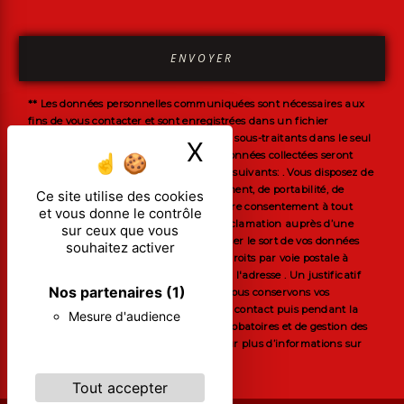
ENVOYER
** Les données personnelles communiquées sont nécessaires aux
fins de vous contacter et sont enregistrées dans un fichier
informatisé. Elles sont destinées à et ses sous-traitants dans le seul
X
Masquer le ban
but de répondre à votre message. Les données collectées seront
communiquées aux seuls destinataires suivants: . Vous disposez de
droits d’accès, de rectification, d’effacement, de portabilité, de
Ce site utilise des cookies
limitation, d’opposition, de retrait de votre consentement à tout
et vous donne le contrôle
moment et du droit d’introduire une réclamation auprès d’une
sur ceux que vous
autorité de contrôle, ainsi que d’organiser le sort de vos données
souhaitez activer
post-mortem. Vous pouvez exercer ces droits par voie postale à
l'adresse ou par courrier électronique à l'adresse . Un justificatif
Nos partenaires
(1)
d'identité pourra vous être demandé. Nous conservons vos
données pendant la période de prise de contact puis pendant la
Mesure d'audience
durée de prescription légale aux fins probatoires et de gestion des
contentieux. Consultez le site cnil.fr pour plus d’informations sur
vos droits.
Tout accepter