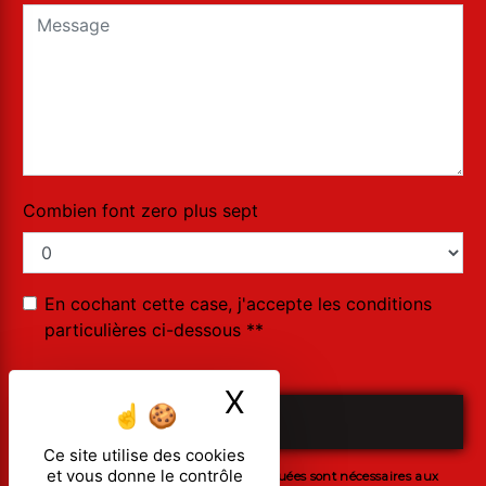
Combien font zero plus sept
En cochant cette case, j'accepte les conditions
particulières ci-dessous **
X
Masquer le ban
ENVOYER
Ce site utilise des cookies
et vous donne le contrôle
** Les données personnelles communiquées sont nécessaires aux