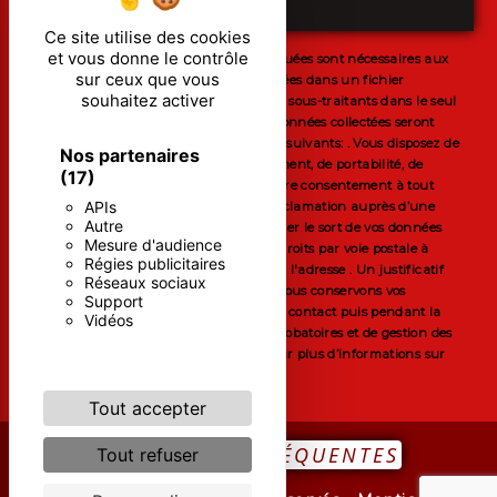
ENVOYER
Ce site utilise des cookies
et vous donne le contrôle
** Les données personnelles communiquées sont nécessaires aux
sur ceux que vous
fins de vous contacter et sont enregistrées dans un fichier
souhaitez activer
informatisé. Elles sont destinées à et ses sous-traitants dans le seul
but de répondre à votre message. Les données collectées seront
communiquées aux seuls destinataires suivants: . Vous disposez de
Nos partenaires
droits d’accès, de rectification, d’effacement, de portabilité, de
(17)
limitation, d’opposition, de retrait de votre consentement à tout
APIs
moment et du droit d’introduire une réclamation auprès d’une
Autre
autorité de contrôle, ainsi que d’organiser le sort de vos données
Mesure d'audience
post-mortem. Vous pouvez exercer ces droits par voie postale à
Régies publicitaires
l'adresse ou par courrier électronique à l'adresse . Un justificatif
Réseaux sociaux
d'identité pourra vous être demandé. Nous conservons vos
Support
données pendant la période de prise de contact puis pendant la
Vidéos
durée de prescription légale aux fins probatoires et de gestion des
contentieux. Consultez le site cnil.fr pour plus d’informations sur
vos droits.
Tout accepter
RECHERCHES FRÉQUENTES
Tout refuser