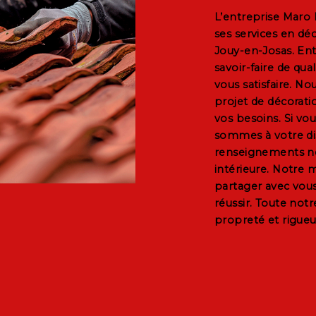
L’entreprise
Maro 
ses services en
déc
Jouy-en-Josas
. En
savoir-faire de qu
vous satisfaire. N
projet de
décorati
vos besoins. Si vo
sommes à votre di
renseignements né
intérieure
. Notre m
partager avec vous
réussir. Toute notre
propreté et rigueu