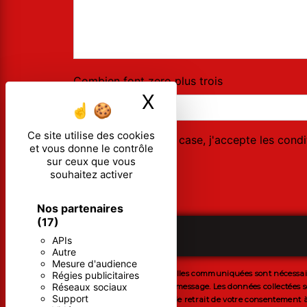
Combien font zero plus trois
X
Masquer le ban
Ce site utilise des cookies
En cochant cette case, j'accepte les condi
et vous donne le contrôle
sur ceux que vous
souhaitez activer
Nos partenaires
(17)
APIs
Autre
Mesure d'audience
** Les données personnelles communiquées sont nécessaires 
Régies publicitaires
Réseaux sociaux
but de répondre à votre message. Les données collectées se
Support
limitation, d’opposition, de retrait de votre consentement