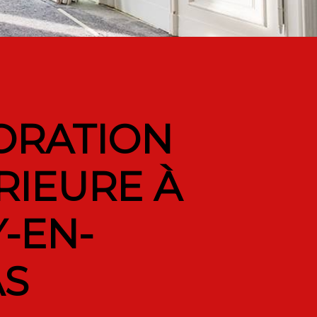
ORATION
RIEURE À
-EN-
AS