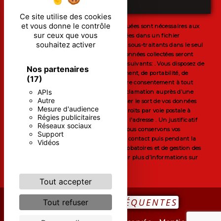
ENVOYER
Ce site utilise des cookies
et vous donne le contrôle
** Les données personnelles communiquées sont nécessaires aux
sur ceux que vous
fins de vous contacter et sont enregistrées dans un fichier
souhaitez activer
informatisé. Elles sont destinées à et ses sous-traitants dans le seul
but de répondre à votre message. Les données collectées seront
communiquées aux seuls destinataires suivants: . Vous disposez de
Nos partenaires
droits d’accès, de rectification, d’effacement, de portabilité, de
(17)
limitation, d’opposition, de retrait de votre consentement à tout
APIs
moment et du droit d’introduire une réclamation auprès d’une
Autre
autorité de contrôle, ainsi que d’organiser le sort de vos données
Mesure d'audience
post-mortem. Vous pouvez exercer ces droits par voie postale à
Régies publicitaires
l'adresse ou par courrier électronique à l'adresse . Un justificatif
Réseaux sociaux
d'identité pourra vous être demandé. Nous conservons vos
Support
données pendant la période de prise de contact puis pendant la
Vidéos
durée de prescription légale aux fins probatoires et de gestion des
contentieux. Consultez le site cnil.fr pour plus d’informations sur
vos droits.
Tout accepter
RECHERCHES FRÉQUENTES
Tout refuser