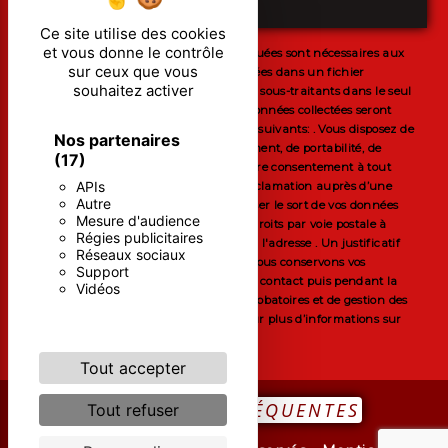
ENVOYER
Ce site utilise des cookies
et vous donne le contrôle
** Les données personnelles communiquées sont nécessaires aux
sur ceux que vous
fins de vous contacter et sont enregistrées dans un fichier
souhaitez activer
informatisé. Elles sont destinées à et ses sous-traitants dans le seul
but de répondre à votre message. Les données collectées seront
communiquées aux seuls destinataires suivants: . Vous disposez de
Nos partenaires
droits d’accès, de rectification, d’effacement, de portabilité, de
(17)
limitation, d’opposition, de retrait de votre consentement à tout
APIs
moment et du droit d’introduire une réclamation auprès d’une
Autre
autorité de contrôle, ainsi que d’organiser le sort de vos données
Mesure d'audience
post-mortem. Vous pouvez exercer ces droits par voie postale à
Régies publicitaires
l'adresse ou par courrier électronique à l'adresse . Un justificatif
Réseaux sociaux
d'identité pourra vous être demandé. Nous conservons vos
Support
données pendant la période de prise de contact puis pendant la
Vidéos
durée de prescription légale aux fins probatoires et de gestion des
contentieux. Consultez le site cnil.fr pour plus d’informations sur
vos droits.
Tout accepter
RECHERCHES FRÉQUENTES
Tout refuser